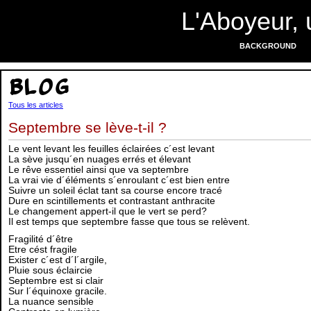
L'Aboyeur, 
BACKGROUND
Blog
Tous les articles
Septembre se lève-t-il ?
Le vent levant les feuilles éclairées c´est levant
La sève jusqu´en nuages errés et élevant
Le rêve essentiel ainsi que va septembre
La vrai vie d´éléments s´enroulant c´est bien entre
Suivre un soleil éclat tant sa course encore tracé
Dure en scintillements et contrastant anthracite
Le changement appert-il que le vert se perd?
Il est temps que septembre fasse que tous se relèvent.
Fragilité d´être
Etre cést fragile
Exister c´est d´l´argile,
Pluie sous éclaircie
Septembre est si clair
Sur l´équinoxe gracile.
La nuance sensible