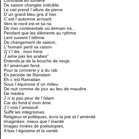
Contraste en lumière
De saison changée indicible.
Le ciel prend l´allure de pierre
D´un granit bleu gris d´hier.
C´est l´automne arrivant
Vers le nord est et sa ria
De mer continentale où demain ira…
Pendant que les éléments au rythme
Lent suivent l´isthme
De changement de saison,
L´humain perd sa raison.
2j´t´l´dis , mon frère
J´aime pas les arabes“
Entends-je de la bouche de neujs
A l´américain ferré.
Pour la connerie y´a du rab
En période de Ramdam
Eh c´est Ramadan
Sous l´équinoxe d´un milieu
De nuit comme de jour au lieu de maudire
De médire
J´n´ai pas peur de l´Islam
Car du fond d´mon âme
J´t´vois l´amisoufi
Suffit les intégrismes
Religieux et politiques, écris la joie et l´aménité
Imaginées; mieux que l´inanité
Images innées de poétutopies,
A bas l´égoisme et la vanité.