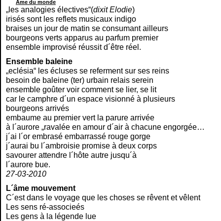
Ame du monde
„les analogies électives“(
dixit Elodie
)
irisés sont les reflets musicaux indigo
braises un jour de matin se consumant ailleurs
bourgeons verts apparus au parfum premier
ensemble improvisé réussit d´être réel.
Ensemble baleine
„eclésia“ les écluses se referment sur ses reins
besoin de baleine (ter) urbain relais serein
ensemble goûter voir comment se lier, se lit
car le camphre d´un espace visionné à plusieurs
bourgeons arrivés
embaume au premier vert la parure arrivée
à l´aurore „ravalée en amour d´air à chacune engorgée…
j´ai l´or embrasé embarrassé rouge gorge
j´aurai bu l´ambroisie promise à deux corps
savourer attendre l´hôte autre jusqu´à
l´aurore bue.
27-03-2010
L´âme mouvement
C´est dans le voyage que les choses se rêvent et vêlent
Les sens ré-associeés
Les gens à la légende lue