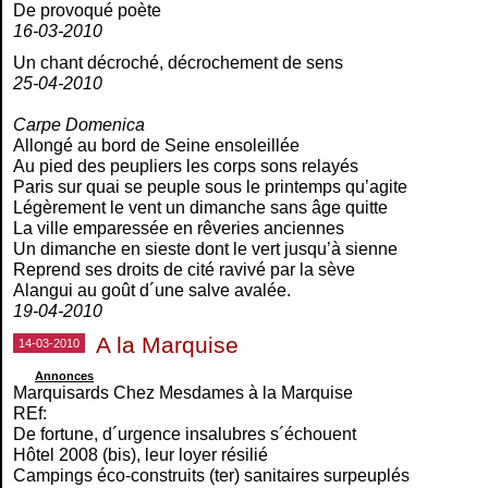
De provoqué poète
16-03-2010
Un chant décroché, décrochement de sens
25-04-2010
Carpe Domenica
Allongé au bord de Seine ensoleillée
Au pied des peupliers les corps sons relayés
Paris sur quai se peuple sous le printemps qu’agite
Légèrement le vent un dimanche sans âge quitte
La ville emparessée en rêveries anciennes
Un dimanche en sieste dont le vert jusqu’à sienne
Reprend ses droits de cité ravivé par la sève
Alangui au goût d´une salve avalée.
19-04-2010
A la Marquise
14-03-2010
Annonces
Marquisards Chez Mesdames à la Marquise
REf:
De fortune, d´urgence insalubres s´échouent
Hôtel 2008 (bis), leur loyer résilié
Campings éco-construits (ter) sanitaires surpeuplés