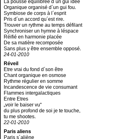
La pousse équilibrée d´un gui idée
Organique organisé d´un gui fou.
Symbiose de corps à l´esprit
Pris d´un accord qu´est rire.
Trouver un rythme au temps défilant
Synchroniser un hymne à léspace
Réifié en harmonie placée
De sa matière recomposée
Sans plus y être ensemble opposé.
24-01-2010
Réveil
Etre vrai du fond d´son être
Chant organique en osmose
Rythme régulier en somme
Incandescence de vie consumant
Flammes intergalactiques
Entre Etres
„voir le baiser vu“
du plus profond de soi je te touche,
tu me shootes.
22-01-2010
Paris aliens
Paris s´aliène