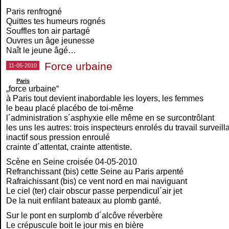
Paris renfrogné
Quittes tes humeurs rognés
Souffles ton air partagé
Ouvres un âge jeunesse
Naît le jeune âgé…
Force urbaine
11-05-2010
Paris
„force urbaine“
à Paris tout devient inabordable les loyers, les femmes
le beau placé placébo de toi-même
l´administration s´asphyxie elle même en se surcontrôlant
les uns les autres: trois inspecteurs enrolés du travail surveill
inactif sous pression enroulé
crainte d´attentat, crainte attentiste.
Scène en Seine croisée 04-05-2010
Refranchissant (bis) cette Seine au Paris arpenté
Rafraichissant (bis) ce vent nord en mai naviguant
Le ciel (ter) clair obscur passe perpendicul´air jet
De la nuit enfilant bateaux au plomb ganté.
Sur le pont en surplomb d´alcôve réverbère
Le crépuscule boit le jour mis en bière