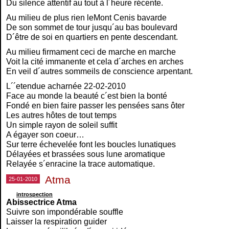
Du silence attentif au tout à l´heure récente.
Au milieu de plus rien leMont Cenis bavarde
De son sommet de tour jusqu´au bas boulevard
D´être de soi en quartiers en pente descendant.
Au milieu firmament ceci de marche en marche
Voit la cité immanente et cela d´arches en arches
En veil d´autres sommeils de conscience arpentant.
L´´etendue acharnée 22-02-2010
Face au monde la beauté c´est bien la bonté
Fondé en bien faire passer les pensées sans ôter
Les autres hôtes de tout temps
Un simple rayon de soleil suffit
A égayer son coeur…
Sur terre échevelée font les boucles lunatiques
Délayées et brassées sous lune aromatique
Relayée s´enracine la trace automatique.
Atma
25-01-2010
introspection
Abissectrice Atma
Suivre son impondérable souffle
Laisser la respiration guider