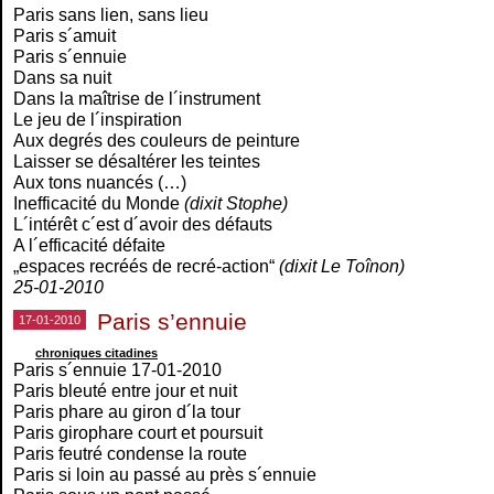
Paris sans lien, sans lieu
Paris s´amuit
Paris s´ennuie
Dans sa nuit
Dans la maîtrise de l´instrument
Le jeu de l´inspiration
Aux degrés des couleurs de peinture
Laisser se désaltérer les teintes
Aux tons nuancés (…)
Inefficacité du Monde
(dixit Stophe)
L´intérêt c´est d´avoir des défauts
A l´efficacité défaite
„espaces recréés de recré-action“
(dixit Le Toînon)
25-01-2010
Paris s’ennuie
17-01-2010
chroniques citadines
Paris s´ennuie 17-01-2010
Paris bleuté entre jour et nuit
Paris phare au giron d´la tour
Paris girophare court et poursuit
Paris feutré condense la route
Paris si loin au passé au près s´ennuie