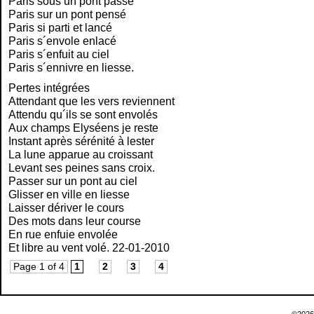
Paris sous un pont passé
Paris sur un pont pensé
Paris si parti et lancé
Paris s´envole enlacé
Paris s´enfuit au ciel
Paris s´ennivre en liesse.
Pertes intégrées
Attendant que les vers reviennent
Attendu qu´ils se sont envolés
Aux champs Elyséens je reste
Instant après sérénité à lester
La lune apparue au croissant
Levant ses peines sans croix.
Passer sur un pont au ciel
Glisser en ville en liesse
Laisser dériver le cours
Des mots dans leur course
En rue enfuie envolée
Et libre au vent volé. 22-01-2010
Page 1 of 4
1
2
3
4