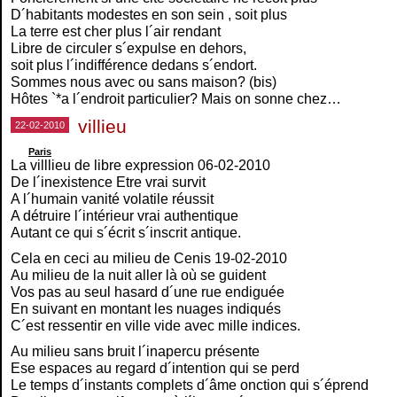
D´habitants modestes en son sein , soit plus
La terre est cher plus l´air rendant
Libre de circuler s´expulse en dehors,
soit plus l´indifférence dedans s´endort.
Sommes nous avec ou sans maison? (bis)
Hôtes `*a l´endroit particulier? Mais on sonne chez…
villieu
22-02-2010
Paris
La villlieu de libre expression 06-02-2010
De l´inexistence Etre vrai survit
A l´humain vanité volatile réussit
A détruire l´intérieur vrai authentique
Autant ce qui s´écrit s´inscrit antique.
Cela en ceci au milieu de Cenis 19-02-2010
Au milieu de la nuit aller là où se guident
Vos pas au seul hasard d´une rue endiguée
En suivant en montant les nuages indiqués
C´est ressentir en ville vide avec mille indices.
Au milieu sans bruit l´inapercu présente
Ese espaces au regard d´intention qui se perd
Le temps d´instants complets d´âme onction qui s´éprend