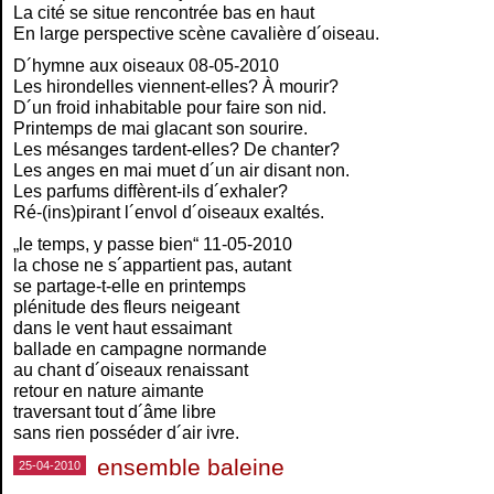
La cité se situe rencontrée bas en haut
En large perspective scène cavalière d´oiseau.
D´hymne aux oiseaux 08-05-2010
Les hirondelles viennent-elles? À mourir?
D´un froid inhabitable pour faire son nid.
Printemps de mai glacant son sourire.
Les mésanges tardent-elles? De chanter?
Les anges en mai muet d´un air disant non.
Les parfums diffèrent-ils d´exhaler?
Ré-(ins)pirant l´envol d´oiseaux exaltés.
„le temps, y passe bien“ 11-05-2010
la chose ne s´appartient pas, autant
se partage-t-elle en printemps
plénitude des fleurs neigeant
dans le vent haut essaimant
ballade en campagne normande
au chant d´oiseaux renaissant
retour en nature aimante
traversant tout d´âme libre
sans rien posséder d´air ivre.
ensemble baleine
25-04-2010