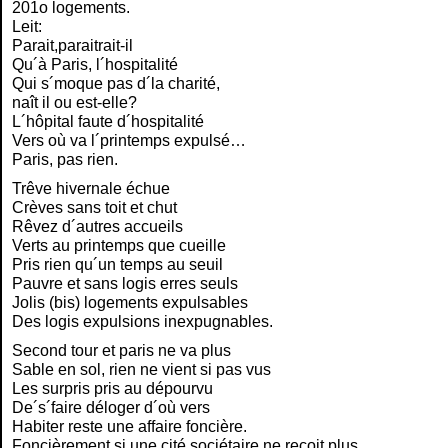
201o logements.
Leit:
Parait,paraitrait-il
Qu´à Paris, l´hospitalité
Qui s´moque pas d´la charité,
naît il ou est-elle?
L´hôpital faute d´hospitalité
Vers où va l´printemps expulsé…
Paris, pas rien.
Trêve hivernale échue
Crèves sans toit et chut
Rêvez d´autres accueils
Verts au printemps que cueille
Pris rien qu´un temps au seuil
Pauvre et sans logis erres seuls
Jolis (bis) logements expulsables
Des logis expulsions inexpugnables.
Second tour et paris ne va plus
Sable en sol, rien ne vient si pas vus
Les surpris pris au dépourvu
De´s´faire déloger d´où vers
Habiter reste une affaire foncière.
Foncièrement si une cité sociétaire ne recoit plus