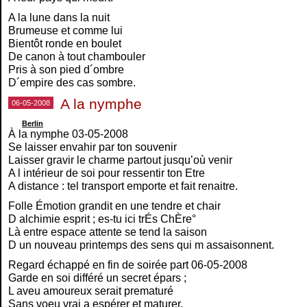
A la lune dans la nuit
Brumeuse et comme lui
Bientôt ronde en boulet
De canon à tout chambouler
Pris à son pied d´ombre
D´empire des cas sombre.
A la nymphe
06-05-2008
Berlin
À la nymphe 03-05-2008
Se laisser envahir par ton souvenir
Laisser gravir le charme partout jusqu’où venir
A l intérieur de soi pour ressentir ton Etre
A distance : tel transport emporte et fait renaitre.
Folle Émotion grandit en une tendre et chair
D alchimie esprit ; es-tu ici trÉs ChÈre°
Là entre espace attente se tend la saison
D un nouveau printemps des sens qui m assaisonnent.
Regard échappé en fin de soirée part 06-05-2008
Garde en soi différé un secret épars ;
L aveu amoureux serait prematuré
Sans voeu vrai a espérer et maturer.