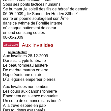
Sous ses ponts factices humains
Se humant „le soleil des fils de héros“ de demain.
06-05-2009 „die Sonne der Helden Söhne“
ecrire un poème soulageant son Âme
dans ce rythme de l´oreille interne
où chaque battement de coeur
entend son sang couler.
08-05-2009
Aux invalides
28-12-2008
Anarchitecture
Aux Invalides 28-12-2009
Dans sa crypte funéraire
Le beau tombeau austère
De marbre marron enterre
Napoléonienne en air
D´allégories empereur pierres.
Aux Invalides non tombés
Les cours aux canons tonnerre
Entonnent en silence mortuaire
Un coup de semonce sans bonté
A la trêve espére en paix
Des touristes exaspérés