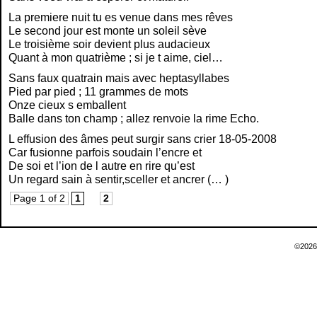
La premiere nuit tu es venue dans mes rêves
Le second jour est monte un soleil sève
Le troisième soir devient plus audacieux
Quant à mon quatrième ; si je t aime, ciel…
Sans faux quatrain mais avec heptasyllabes
Pied par pied ; 11 grammes de mots
Onze cieux s emballent
Balle dans ton champ ; allez renvoie la rime Echo.
L effusion des âmes peut surgir sans crier 18-05-2008
Car fusionne parfois soudain l’encre et
De soi et l’ion de l autre en rire qu’est
Un regard sain à sentir,sceller et ancrer (… )
Page 1 of 2
1
2
©2026 