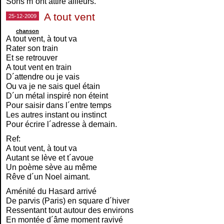
Sons m´ont attiré ailleurs.
A tout vent
25-12-2009
chanson
A tout vent, à tout va
Rater son train
Et se retrouver
A tout vent en train
D´attendre ou je vais
Ou va je ne sais quel étain
D´un métal inspiré non éteint
Pour saisir dans l´entre temps
Les autres instant ou instinct
Pour écrire l´adresse à demain.
Ref:
A tout vent, à tout va
Autant se lève et t´avoue
Un poème sève au même
Rêve d´un Noel aimant.
Aménité du Hasard arrivé
De parvis (Paris) en square d´hiver
Ressentant tout autour des environs
En montée d´âme moment ravivé