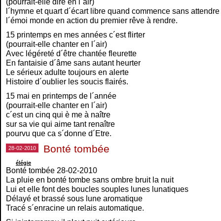
(pourrait-elle dire en l´air)
l´hymne et quart d´écart libre quand commence sans attendre
l´émoi monde en action du premier rêve à rendre.
15 printemps en mes années c´est flirter
(pourrait-elle chanter en l´air)
Avec légéreté d´être chantée fleurette
En fantaisie d´âme sans autant heurter
Le sérieux adulte toujours en alerte
Histoire d´oublier les soucis flairés.
15 mai en printemps de l´année
(pourrait-elle chanter en l´air)
c´est un cinq qui è me à naître
sur sa vie qui aime tant renaître
pourvu que ca s´donne d´Etre.
Bonté tombée
28-02-2010
élégie
Bonté tombée 28-02-2010
La pluie en bonté tombe sans ombre bruit la nuit
Lui et elle font des boucles souples lunes lunatiques
Délayé et brassé sous lune aromatique
Tracé s´enracine un relais automatique.