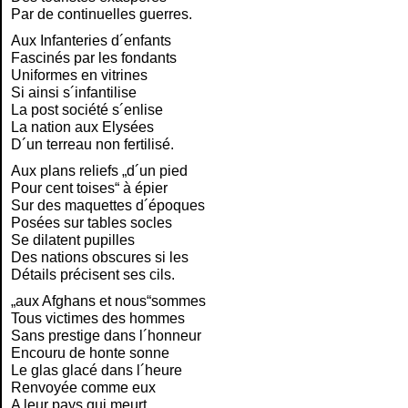
Par de continuelles guerres.
Aux Infanteries d´enfants
Fascinés par les fondants
Uniformes en vitrines
Si ainsi s´infantilise
La post société s´enlise
La nation aux Elysées
D´un terreau non fertilisé.
Aux plans reliefs „d´un pied
Pour cent toises“ à épier
Sur des maquettes d´époques
Posées sur tables socles
Se dilatent pupilles
Des nations obscures si les
Détails précisent ses cils.
„aux Afghans et nous“sommes
Tous victimes des hommes
Sans prestige dans l´honneur
Encouru de honte sonne
Le glas glacé dans l´heure
Renvoyée comme eux
A leur pays qui meurt.