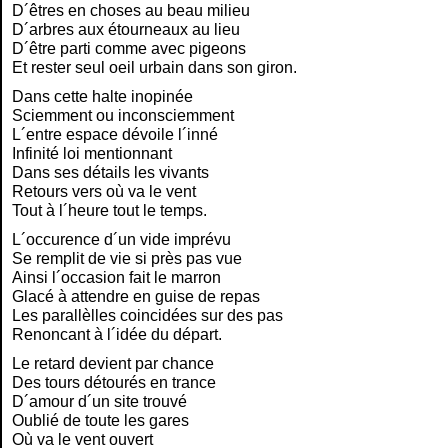
D´êtres en choses au beau milieu
D´arbres aux étourneaux au lieu
D´être parti comme avec pigeons
Et rester seul oeil urbain dans son giron.
Dans cette halte inopinée
Sciemment ou inconsciemment
L´entre espace dévoile l´inné
Infinité loi mentionnant
Dans ses détails les vivants
Retours vers où va le vent
Tout à l´heure tout le temps.
L´occurence d´un vide imprévu
Se remplit de vie si près pas vue
Ainsi l´occasion fait le marron
Glacé à attendre en guise de repas
Les parallèlles coincidées sur des pas
Renoncant à l´idée du départ.
Le retard devient par chance
Des tours détourés en trance
D´amour d´un site trouvé
Oublié de toute les gares
Où va le vent ouvert