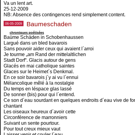
Va un lent art.
25-12-2009
NB: Absence des contingences rend simplement content.
Baumeschaden
06-05-2009
chroniques poétisées
Baüme Schäden in Schobenhaussen
Largué dans un bled bavarois
Sans pouvoir aider ceux qui avaient l´arroi
Je tourme „am Rand der mittelaltlichen
Stadt Dorf“. Glacis autour de gens
Glacés en mai catholique saintes
Glaces sur le Heimet´s Denkmal.
En ce soir bavarois j´y ai vu l´ennui
Mélancolique mêlé à la nostalgie
Du temps en léspace glas lassé
De sonner (bis) pour qui l´entend.
Ce son d´eau sourdant en quelques endroits d´eau vive de fo
chantant
Les oiseaux heureux d´avoir cette
Circonférence de marronniers
Suivant un sente pourtour.
Pour tout creux mieux vaut
Laisser venir et couler l´eau