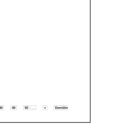
30
40
50
...
»
Dernière