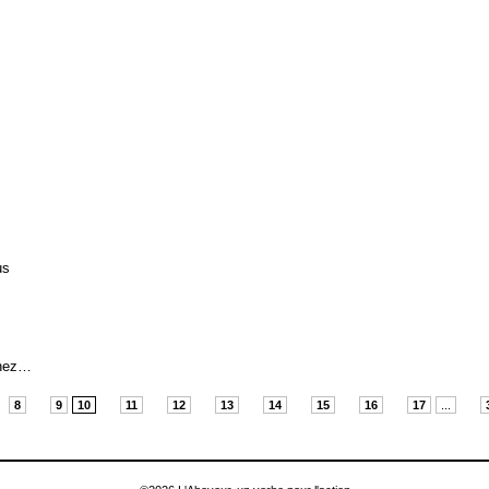
us
chez…
8
9
10
11
12
13
14
15
16
17
...