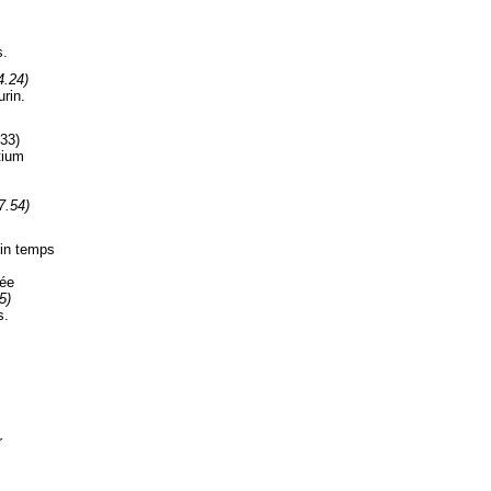
s.
4.24)
rin.
.33)
tium
7.54)
in temps
uée
5)
s.
r