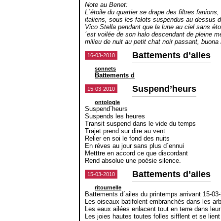
Note au Benet:
L´étoile du quartier se drape des filtres fanion
italiens, sous les falots suspendus au dessus de
Vico Stella pendant que la lune au ciel sans é
´est voilée de son halo descendant de pleine m
milieu de nuit au petit chat noir passant, buona 
Battements d’ailes
16-03-2010
sonnets
Battements d
Suspend’heurs
15-03-2010
ontologie
Suspend`heurs
Suspends les heures
Transit suspend dans le vide du temps
Trajet prend sur dire au vent
Relier en soi le fond des nuits
En réves au jour sans plus d´ennui
Metttre en accord ce que discordant
Rend absolue une poésie silence.
Battements d’ailes
15-03-2010
ritournelle
Battements d´ailes du printemps arrivant 15-03
Les oiseaux batifolent embranchés dans les ar
Les eaux ailées enlacent tout en terre dans leur
Les joies hautes toutes folles sifflent et se lient