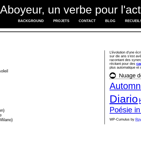
'Aboyeur, un verbe pour l'act
BACKGROUND
PROJETS
CONTACT
BLOG
RECUEIL
L’évolution d’une écr
sur dix ans s’est av
racontant des synerg
récitant pour des
ca
plus automatique et q
oleil
Nuage d
Automn
Diario
Poésie in
on)
e
Milano)
WP-Cumulus by
Roy