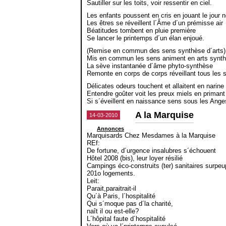
Sautiller sur les toits, voir ressentir en ciel.
Les enfants poussent en cris en jouant le jour 
Les êtres se réveillent l´Âme d´un prémisse air
Béatitudes tombent en pluie première
Se lancer le printemps d´un élan enjoué.
(Remise en commun des sens synthèse d´arts)
Mis en commun les sens animent en arts synt
La sève instantanée d´âme phyto-synthèse
Remonte en corps de corps réveillant tous les 
Délicates odeurs touchent et allaitent en narine
Entendre goûter voit les preux miels en primant
Si s´éveillent en naissance sens sous les Ange
A la Marquise
14-03-2010
Annonces
Marquisards Chez Mesdames à la Marquise
REf:
De fortune, d´urgence insalubres s´échouent
Hôtel 2008 (bis), leur loyer résilié
Campings éco-construits (ter) sanitaires surpeu
201o logements.
Leit:
Parait,paraitrait-il
Qu´à Paris, l´hospitalité
Qui s´moque pas d´la charité,
naît il ou est-elle?
L´hôpital faute d´hospitalité