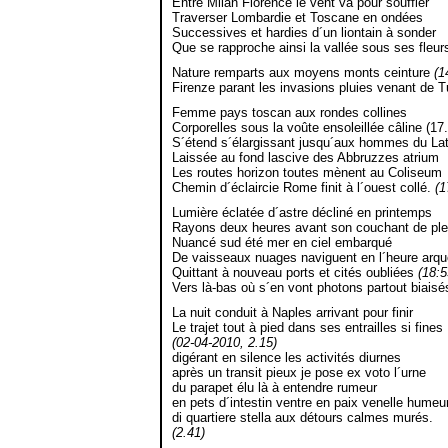
Entre Milan Florence le vent va pour souffler
Traverser Lombardie et Toscane en ondées
Successives et hardies d´un liontain à sonder
Que se rapproche ainsi la vallée sous ses fleur
Nature remparts aux moyens monts ceinture
(1
Firenze parant les invasions pluies venant de Tu
Femme pays toscan aux rondes collines
Corporelles sous la voûte ensoleillée câline (17
S´étend s´élargissant jusqu´aux hommes du La
Laissée au fond lascive des Abbruzzes atrium
Les routes horizon toutes mènent au Coliseum
Chemin d´éclaircie Rome finit à l´ouest collé.
(1
Lumière éclatée d´astre décliné en printemps
Rayons deux heures avant son couchant de ple
Nuancé sud été mer en ciel embarqué
De vaisseaux nuages naviguent en l´heure arq
Quittant à nouveau ports et cités oubliées
(18:5
Vers là-bas où s´en vont photons partout biaisé
La nuit conduit à Naples arrivant pour finir
Le trajet tout à pied dans ses entrailles si fines
(02-04-2010, 2.15)
digérant en silence les activités diurnes
après un transit pieux je pose ex voto l´urne
du parapet élu là à entendre rumeur
en pets d´intestin ventre en paix venelle humeu
di quartiere stella aux détours calmes murés.
(2.41)