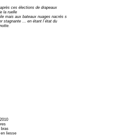
s, après ces élections de drapeaux
 la ruelle
toile mais aux bateaux nuages nacrés s
er stagnante … en étant l´état du
notte.
-2010
bres
 bras
 en liesse