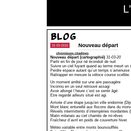
L
Blog
Nouveau départ
31-03-2010
chroniques citadines
Nouveau départ (cartographié)
31-03-20
Partir en fin de jour né éconduit de nuit
Suivre un ciel fuyant quand au terme meurt un s
Perdre espace autant qu´un temps s´amenuise
Rattrapper en mesure la véloce course scellée.
Un moment arrêté sur une aire passagère
Inconnu en un seul retrouvé assagi
Avoir allongé l´heure c´est se sentir âgé
Etre regardé ailleurs situé est agi.
Arrivée d´une étape jusqu’en ville endormie (Dij
Mont blanc entunellé aux flocons dans du mors
Réveils intermittents d´intempéries mordantes (
Matin milanais au ciel charriés de mi-rêves
Fraîcheur d´avril en poids de couverture hiver.
Météo variable entre monts boursoufflés