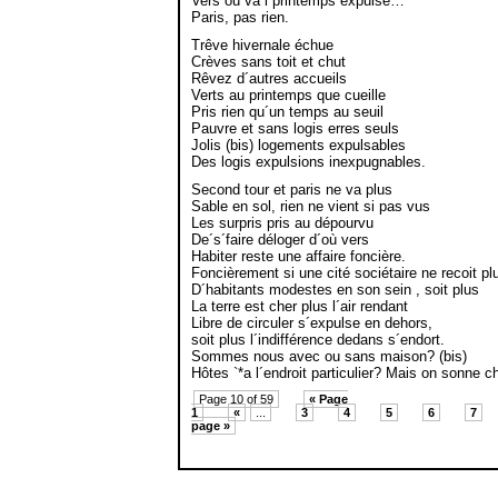
Vers où va l´printemps expulsé…
Paris, pas rien.
Trêve hivernale échue
Crèves sans toit et chut
Rêvez d´autres accueils
Verts au printemps que cueille
Pris rien qu´un temps au seuil
Pauvre et sans logis erres seuls
Jolis (bis) logements expulsables
Des logis expulsions inexpugnables.
Second tour et paris ne va plus
Sable en sol, rien ne vient si pas vus
Les surpris pris au dépourvu
De´s´faire déloger d´où vers
Habiter reste une affaire foncière.
Foncièrement si une cité sociétaire ne recoit pl
D´habitants modestes en son sein , soit plus
La terre est cher plus l´air rendant
Libre de circuler s´expulse en dehors,
soit plus l´indifférence dedans s´endort.
Sommes nous avec ou sans maison? (bis)
Hôtes `*a l´endroit particulier? Mais on sonne 
Page 10 of 59
« Page
1
«
...
3
4
5
6
7
page »