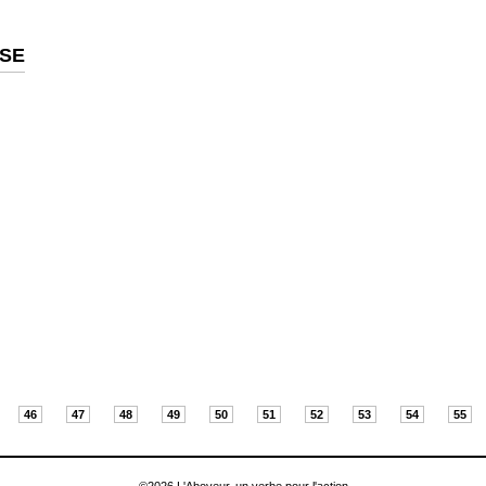
SSE
46
47
48
49
50
51
52
53
54
55