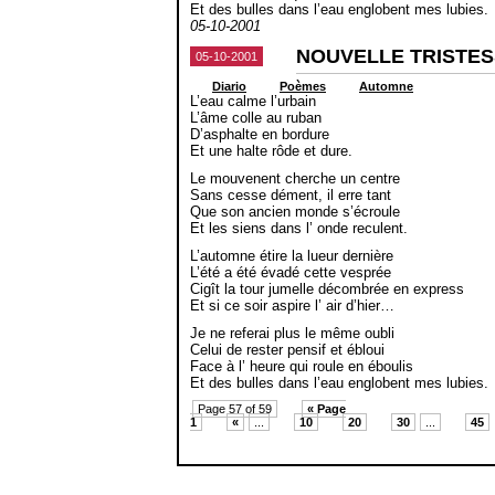
Et des bulles dans l’eau englobent mes lubies.
05-10-2001
NOUVELLE TRISTE
05-10-2001
Diario
Poèmes
Automne
L’eau calme l’urbain
L’âme colle au ruban
D’asphalte en bordure
Et une halte rôde et dure.
Le mouvenent cherche un centre
Sans cesse dément, il erre tant
Que son ancien monde s’écroule
Et les siens dans l’ onde reculent.
L’automne étire la lueur dernière
L’été a été évadé cette vesprée
Cigît la tour jumelle décombrée en express
Et si ce soir aspire l’ air d’hier…
Je ne referai plus le même oubli
Celui de rester pensif et ébloui
Face à l’ heure qui roule en éboulis
Et des bulles dans l’eau englobent mes lubies.
Page 57 of 59
« Page
1
«
...
10
20
30
...
45