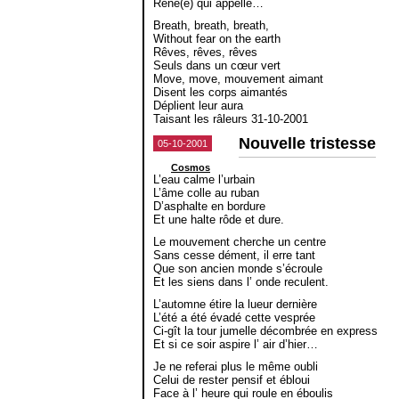
René(e) qui appelle…
Breath, breath, breath,
Without fear on the earth
Rêves, rêves, rêves
Seuls dans un cœur vert
Move, move, mouvement aimant
Disent les corps aimantés
Déplient leur aura
Taisant les râleurs 31-10-2001
Nouvelle tristesse
05-10-2001
Cosmos
L’eau calme l’urbain
L’âme colle au ruban
D’asphalte en bordure
Et une halte rôde et dure.
Le mouvement cherche un centre
Sans cesse dément, il erre tant
Que son ancien monde s’écroule
Et les siens dans l’ onde reculent.
L’automne étire la lueur dernière
L’été a été évadé cette vesprée
Ci-gît la tour jumelle décombrée en express
Et si ce soir aspire l’ air d’hier…
Je ne referai plus le même oubli
Celui de rester pensif et ébloui
Face à l’ heure qui roule en éboulis