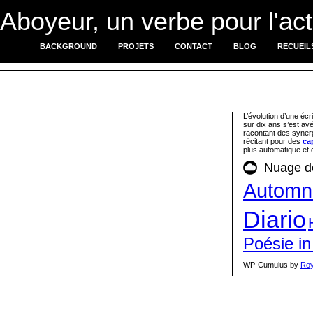
'Aboyeur, un verbe pour l'act
BACKGROUND
PROJETS
CONTACT
BLOG
RECUEIL
L’évolution d’une écr
sur dix ans s’est av
racontant des synerg
récitant pour des
ca
plus automatique et q
Nuage d
Automn
Diario
Poésie in
WP-Cumulus by
Roy