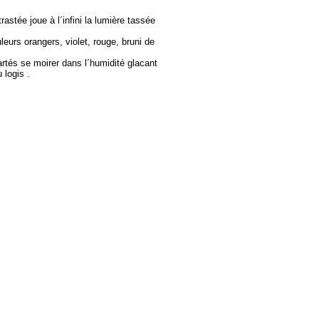
astée joue à l´infini la lumière tassée
leurs orangers, violet, rouge, bruni de
lartés se moirer dans l´humidité glacant
 logis .