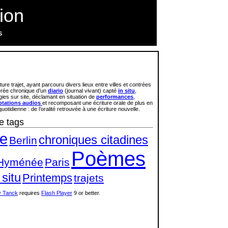
ion
S
iture trajet, ayant parcouru divers lieux entre villes et contrées
érée chronique d’un
diario
(journal vivant) capté
in situ
,
ies sur site, déclamant en situation de
performances
,
ptations audios
et recomposant une écriture orale de plus en
uotidienne : de l’oralité retrouvée à une écriture nouvelle.
e tags
e
chroniques citadines
Berlin
Poèmes
Hyménée
Paris
 situ
Printemps
trajets
 Tanck
requires
Flash Player
9 or better.